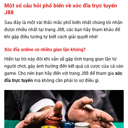
Một số câu hỏi phổ biến về xóc đĩa trực tuyến
J88
Sau đây là một vài thắc mắc phổ biến nhất chúng tôi nhận
được nhiều nhất tại trang J88, các bạn hãy tham khảo để
khi gặp điều tương tự biết cách giải quyết nhé!
Xóc đĩa online có nhiều gian lận không?
Hiện tại trò này đôi khi vẫn sẽ gặp tình trạng gian lận từ
người chơi, gây ảnh hưởng đến kết quả cá cược của cả ván
game. Cho nên bạn hãy đến với trang J88 để tham gia
xóc
đĩa trực tuyến
mà không cần phải lo sợ điều gì.