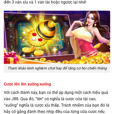
đến 3 ván xỉu và 1 ván tài hoặc ngược lại nhé!
Tham khảo kinh nghiệm chơi hay để tăng cơ hội chiến thắng
Cược lên lên xuống xuống
Với cách đánh này, bạn có thể áp dụng một cách hiệu quả
vào J88. Qua đó, “lên” có nghĩa là cược cửa tài cao,
“xuống” nghĩa là cược xỉu thấp. Trách nhiệm của bạn đó là
hãy cố gắng đánh theo nhịp đều của từng cửa cược nếu