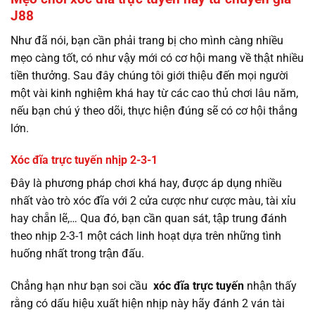
J88
Như đã nói, bạn cần phải trang bị cho mình càng nhiều
mẹo càng tốt, có như vậy mới có cơ hội mang về thật nhiều
tiền thưởng. Sau đây chúng tôi giới thiệu đến mọi người
một vài kinh nghiệm khá hay từ các cao thủ chơi lâu năm,
nếu bạn chú ý theo dõi, thực hiện đúng sẽ có cơ hội thắng
lớn.
Xóc đĩa trực tuyến nhịp 2-3-1
Đây là phương pháp chơi khá hay, được áp dụng nhiều
nhất vào trò xóc đĩa với 2 cửa cược như cược màu, tài xỉu
hay chẵn lẽ,… Qua đó, bạn cần quan sát, tập trung đánh
theo nhịp 2-3-1 một cách linh hoạt dựa trên những tình
huống nhất trong trận đấu.
Chẳng hạn như bạn soi cầu
xóc đĩa trực tuyến
nhận thấy
rằng có dấu hiệu xuất hiện nhịp này hãy đánh 2 ván tài