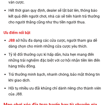
ván cược.
Hết thời gian quy định, dealer sẽ lật bát lên, thông báo
kết quả đến người chơi, nhà cái sẽ tiến hành trả thưởng
cho người thắng cũng như thu tiền người thua.
Ưu điểm nổi bật
J88
sở hữu đa dạng các cửa cược, người tham gia dễ
dàng chọn cho mình những cửa cược yêu thích.
Tỷ lệ đổi thưởng cực kì hấp dẫn, hứa hẹn mang đến
những trải nghiệm đặc biệt với cơ hội nhận tiền lên đến
hàng triệu đồng.
Trả thưởng minh bạch, nhanh chóng, bảo mật thông tin
khi giao dịch.
Hội tụ nhiều ưu đãi khủng chỉ dành riêng cho thành viên
của J88.
Mẹo chơi xóc đĩa trực tuyến hay từ chuyên gia