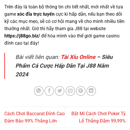
Trên đây là toàn bộ thông tin chi tiết nhất, mới nhất về tựa
game
xóc đĩa trực tuyến
cực kì hấp dẫn, nếu bạn theo dõi
kỹ các mục mẹo, sẽ có cơ hội mang về cho mình nhiều tiền
thưởng nhất. Giờ thì hãy tham gia J88 tại website
https://j88go.biz/
để hòa mình vào thế giới game casino
đỉnh cao tại đây!
Bài viết liên quan:
Tài Xỉu Online
– Siêu
Phẩm Cá Cược Hấp Dẫn Tại J88 Năm
2024
Cách Chơi Baccarat Đỉnh Cao
Bật Mí Cách Chơi Poker Tỷ
Đảm Bảo 99% Thắng Lớn
Lệ Thắng Đậm 99,99%