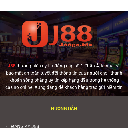
J88
thương hiệu uy tín đẳng cấp số 1 Châu Á, là nhà cái
bảo mật an toàn tuyệt đối thông tin của người chơi, thanh
khoản sòng phẳng uy tín xếp hạng đầu trong hệ thống
casino online. Xứng đáng để khách hàng trao gửi niềm tin
HƯỚNG DẪN
ĐĂNG KÝ J88