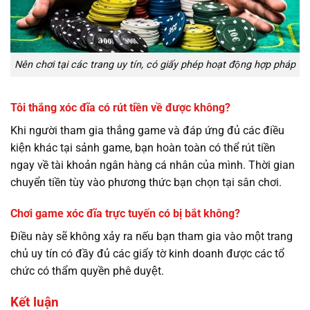
Nên chơi tại các trang uy tín, có giấy phép hoạt động hợp pháp
Tôi thắng xóc đĩa có rút tiền về được không?
Khi người tham gia thắng game và đáp ứng đủ các điều
kiện khác tại sảnh game, bạn hoàn toàn có thể rút tiền
ngay về tài khoản ngân hàng cá nhân của mình. Thời gian
chuyển tiền tùy vào phương thức bạn chọn tại sân chơi.
Chơi game xóc đĩa trực tuyến có bị bắt không?
Điều này sẽ không xảy ra nếu bạn tham gia vào một trang
chủ uy tín có đầy đủ các giẩy tờ kinh doanh được các tổ
chức có thẩm quyền phê duyệt.
Kết luận