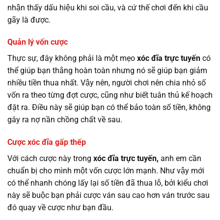
nhận thấy dấu hiệu khi soi cầu, và cứ thế chơi đến khi cầu
gãy là được.
Quản lý vốn cược
Thực sự, đây không phải là một mẹo
xóc đĩa trực tuyến
có
thể giúp bạn thắng hoàn toàn nhưng nó sẽ giúp bạn giảm
nhiều tiền thua nhất. Vậy nên, người chơi nên chia nhỏ số
vốn ra theo từng đợt cược, cũng như biết tuân thủ kế hoạch
đặt ra. Điều này sẽ giúp bạn có thể bảo toàn số tiền, không
gây ra nợ nần chồng chất về sau.
Cược xóc đĩa gấp thếp
Với cách cược này trong
xóc đĩa trực tuyến,
anh em cần
chuẩn bị cho mình một vốn cược lớn mạnh. Như vậy mới
có thể nhanh chóng lấy lại số tiền đã thua lỗ, bởi kiểu chơi
này sẽ buộc bạn phải cược ván sau cao hơn ván trước sau
đó quay về cược như bạn đầu.