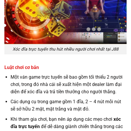
Xóc đĩa trực tuyến thu hút nhiều người chơi nhất tại J88
Luật chơi cơ bản
Một ván game trực tuyến sẽ bao gồm tối thiểu 2 người
chơi, trong đó nhà cái sẽ xuất hiện một dealer làm đại
diện để xóc đĩa và trả tiền thưởng cho người thắng.
Các dụng cụ trong game gồm 1 đĩa, 2 – 4 nút mỗi nút
sẽ sở hữu 2 mặt, mặt trắng và mặt đỏ.
Khi tham gia chơi, bạn nên áp dụng các mẹo chơi
xóc
đĩa trực tuyến
để dễ dàng giành chiến thắng trong các