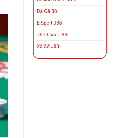
Đa
Đá Gà 88
Màu
Sắc
E-Sport J88
Thể Thao J88
Xổ Số J88