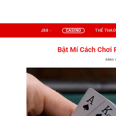
Bỏ
qua
nội
dung
J88
CASINO
THỂ THAO
Bật Mí Cách Chơi
ĐĂNG 