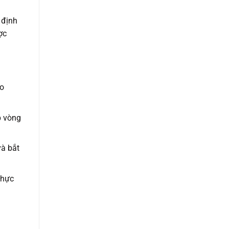
 định
ợc
ảo
p vòng
và bắt
thực