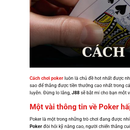
Cách chơi poker
luôn là chủ đề hot nhất được n
sao để thắng được tiền thưởng cao nhất trong các
luyện. Đừng lo lắng,
J88
sẽ bật mí cho bạn một 
Một vài thông tin về Poker h
Poker là một trong những trò chơi đang được nhi
Poker
đòi hỏi kỹ năng cao, người chiến thắng cu